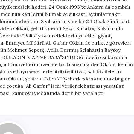
büyük mesleki hedefi, 24 Ocak 1993’te Ankara’da bombalı
cu’nun katillerini bulmak ve suikastı aydınlatmaktı.
ldönümünden tam 8 yıl sonra, yine bir 24 Ocak günü saat
giden Okkan, Şehitlik semti Sezai Karakoç Bulvarı’nda
inde “Polis” yazılı reflektörlü yelekler giymiş
; Emniyet Müdürü Ali Gaffar Okkan ile birlikte görevleri
Kün Mehmet Sepetçi Atilla Durmuş Selahattin Baysoy
KIRLILARIN “GAFFAR BABA”SIYDI Görev süresi boyunca
çhul cinayetlerin üzerine korkusuzca giden Okkan, kentin
arı ve hayırseverlerle birlikte ihtiyaç sahibi ailelerin
ayan Okkan, şehirde 7’den 70’ye herkesle sarsılmaz bağlar
 çocuğa “Ali Gaffar” ismi verilerek hatırası yaşatılan
ası, kamuoyu vicdanında derin bir yara açtı.