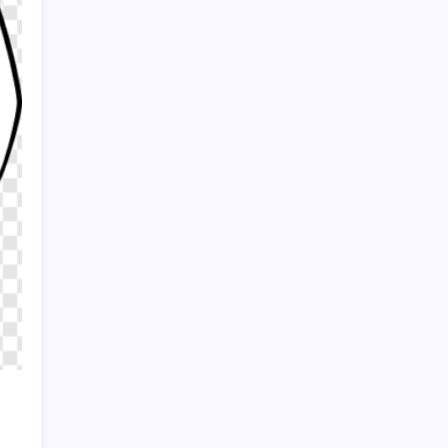
Sigorta şirketleri artık ödemeyecek! Trafik
kazalarında kimin ne ödeyeceği belli oldu
Sayaç
Kategoriler
Eğitim
Ekonomi
Haber
Sağlık
Teknoloji