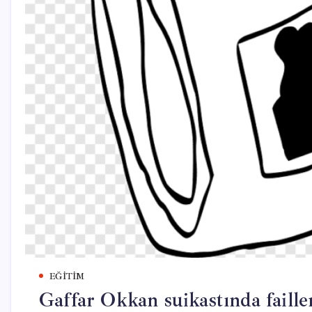
EĞITIM
Gaffar Okkan suikastında faill