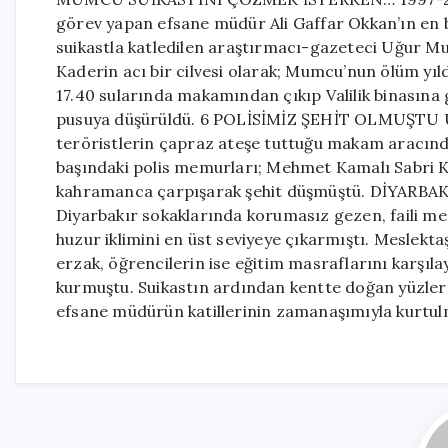
görev yapan efsane müdür Ali Gaffar Okkan’ın en 
suikastla katledilen araştırmacı-gazeteci Uğur Mum
Kaderin acı bir cilvesi olarak; Mumcu’nun ölüm yı
17.40 sularında makamından çıkıp Valilik binasına 
pusuya düşürüldü. 6 POLİSİMİZ ŞEHİT OLMUŞTU Üzer
teröristlerin çapraz ateşe tuttuğu makam aracında
başındaki polis memurları; Mehmet Kamalı Sabri 
kahramanca çarpışarak şehit düşmüştü. DİYARBA
Diyarbakır sokaklarında korumasız gezen, faili me
huzur iklimini en üst seviyeye çıkarmıştı. Meslektaşl
erzak, öğrencilerin ise eğitim masraflarını karşıl
kurmuştu. Suikastın ardından kentte doğan yüzlerce
efsane müdürün katillerinin zamanaşımıyla kurtulm