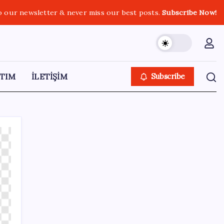
o our newsletter & never miss our best posts.
Subscribe Now!
TIM
İLETİŞİM
Subscribe
SON YAZILAR
Intel’den TSMC’ye Rakip Teknoloji: 2027’de
Geliyor