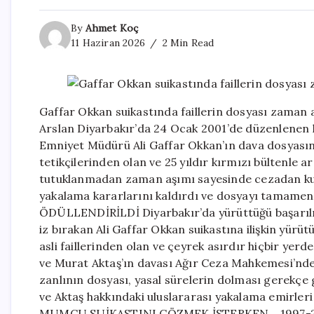
By
Ahmet Koç
11 Haziran 2026
2 Min Read
Gaffar Okkan suikastında faillerin dosyası zaman
Arslan Diyarbakır’da 24 Ocak 2001’de düzenlenen h
Emniyet Müdürü Ali Gaffar Okkan’ın dava dosyasınd
tetikçilerinden olan ve 25 yıldır kırmızı bültenle a
tutuklanmadan zaman aşımı sayesinde cezadan kur
yakalama kararlarını kaldırdı ve dosyayı tamame
ÖDÜLLENDİRİLDİ Diyarbakır’da yürüttüğü başarılı 
iz bırakan Ali Gaffar Okkan suikastına ilişkin yürüt
asli faillerinden olan ve çeyrek asırdır hiçbir yerd
ve Murat Aktaş’ın davası Ağır Ceza Mahkemesi’nde g
zanlının dosyası, yasal sürelerin dolması gerekçe 
ve Aktaş hakkındaki uluslararası yakalama emirleri
MUMCU SUİKASTINI ÇÖZMEK İSTERKEN… 1997-2001 