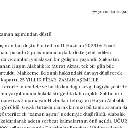
Gaffar
yorumlar kapal
Okkan
suikastında
faillerin
dosyası
zaman
 aşımından düştü Posted on 11 Haziran 2026 by Yusuf
aşımından
ain pusuda 5 polis memuruyla birlikte şehit edilen
düştü
a vicdanları yaralayan bir gelişme yaşandı. Suikastın
için
ranan Haşim Alabalık ile Murat Aktaş, tek bir gün bile
tuldu. Mahkeme, iki zanlı hakkındaki davayı düşürerek
n kapattı. 25 YILLIK FİRAR, ZAMAN AŞIMI İLE
terörle mücadele ve halkla kurduğu sevgi bağıyla şehirde
ülen yargılamada hukuki bir gedik daha açıldı. Saldırının
e izine rastlanamayan Hizbullah tetikçileri Haşim Alabalık
örüldü. Gıyabi tutuklu olarak kırmızı bültenle aranan iki
gösterilerek “zaman aşımı” nedeniyle düşürüldü. Alabalık
 kaldırılarak adeta serbest kalmalarının önü açıldı. UĞUR
yılları arasında Diyarbakır Emniyet Müdürü olarak