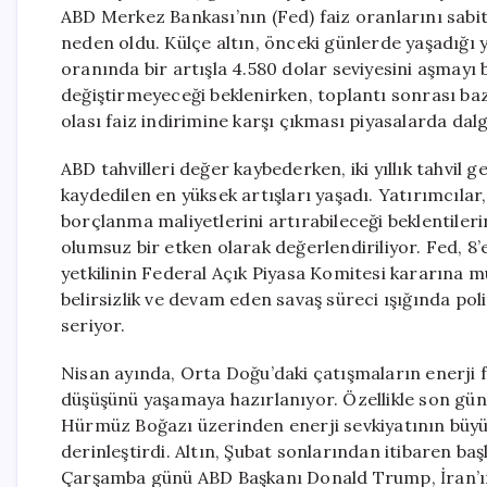
ABD Merkez Bankası’nın (Fed) faiz oranlarını sabit
neden oldu. Külçe altın, önceki günlerde yaşadığı 
oranında bir artışla 4.580 dolar seviyesini aşmayı
değiştirmeyeceği beklenirken, toplantı sonrası bazı
olası faiz indirimine karşı çıkması piyasalarda dal
ABD tahvilleri değer kaybederken, iki yıllık tahvil g
kaydedilen en yüksek artışları yaşadı. Yatırımcıla
borçlanma maliyetlerini artırabileceği beklentilerin
olumsuz bir etken olarak değerlendiriliyor. Fed, 8’e
yetkilinin Federal Açık Piyasa Komitesi kararına m
belirsizlik ve devam eden savaş süreci ışığında po
seriyor.
Nisan ayında, Orta Doğu’daki çatışmaların enerji fiya
düşüşünü yaşamaya hazırlanıyor. Özellikle son gü
Hürmüz Boğazı üzerinden enerji sevkiyatının büyük
derinleştirdi. Altın, Şubat sonlarından itibaren ba
Çarşamba günü ABD Başkanı Donald Trump, İran’ın 