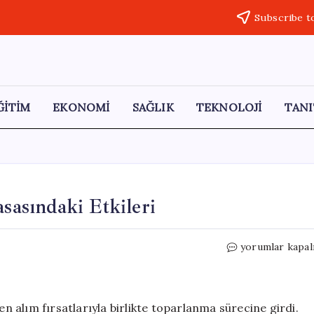
Subscribe t
ĞİTİM
EKONOMİ
SAĞLIK
TEKNOLOJİ
TANI
asasındaki Etkileri
Fed’in
yorumlar kapal
Faiz
Kararının
Altın
Piyasasındaki
en alım fırsatlarıyla birlikte toparlanma sürecine girdi.