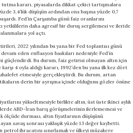
Etkileri
 tutma kararı, piyasalarda dikkat çekici tartışmalara
için
yüzde 3,4’lük düşüşün ardından ons başına yüzde 0,7
 başardı. Fed’in Çarşamba günü faiz oranlarını
 yetkililerin daha agresif bir duruş sergilemesi ve ileride
galanmalara yol açtı.
etirileri, 2022 yılından bu yana bir Fed toplantısı günü
r, devam eden enflasyon baskıları nedeniyle Fed’in
i güçlendirdi. Bu durum, faiz getirisi olmayan altın için
 karşı 4 oyla aldığı kararı, 1992’den bu yana ilk kez dört
uhalefet etmesiyle gerçekleştirdi. Bu durum, artan
litikaların derin bir ayrışma içinde olduğunu gözler önüne
tlarını yükseltmesiyle birlikte altın, üst üste ikinci aylık
nlerde ABD-İran barış görüşmelerinin ilerlememesi ve
 ölçüde durması, altın fiyatlarının düşüşünü
şlayan savaş sonrası yaklaşık yüzde 13 değer kaybetti.
petrol ihracatını sınırlamak ve ülkeyi müzakere