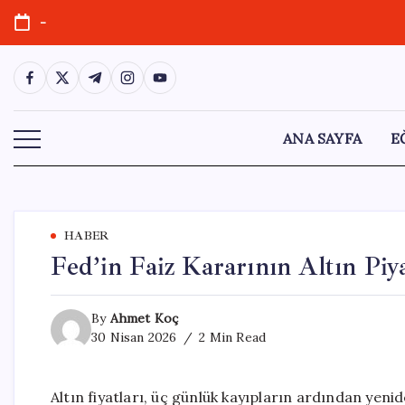
Skip
-
to
content
https://www.facebook.com/
https://twitter.com/
https://t.me/
https://www.instagram.com/
https://youtube.com/
ANA SAYFA
E
HABER
Fed’in Faiz Kararının Altın Piy
By
Ahmet Koç
30 Nisan 2026
2 Min Read
Altın fiyatları, üç günlük kayıpların ardından yenid