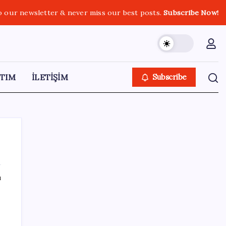
o our newsletter & never miss our best posts.
Subscribe Now!
TIM
İLETİŞİM
Subscribe
ı
SON YAZILAR
Porsche yöneticisinden Volkswagen’e
maliyetleri hızla düşürme çağrısı