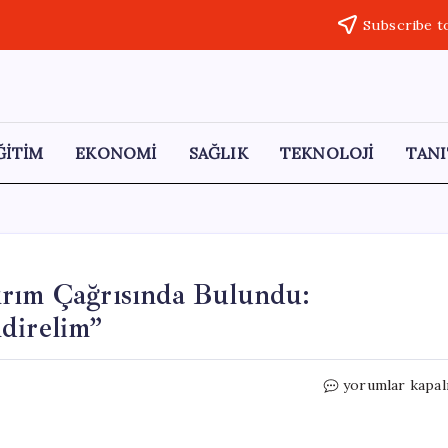
Subscribe t
ĞİTİM
EKONOMİ
SAĞLIK
TEKNOLOJİ
TANI
ırım Çağrısında Bulundu:
direlim”
Erdoğan,
yorumlar kapal
Gençlere
Eğitime
Yatırım