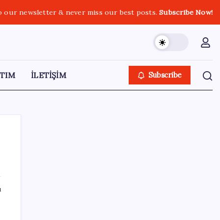
o our newsletter & never miss our best posts.
Subscribe Now!
TIM
İLETİŞİM
Subscribe
SON YAZILAR
ı
Intel’den TSMC’ye Rakip Teknoloji: 2027’de
Geliyor