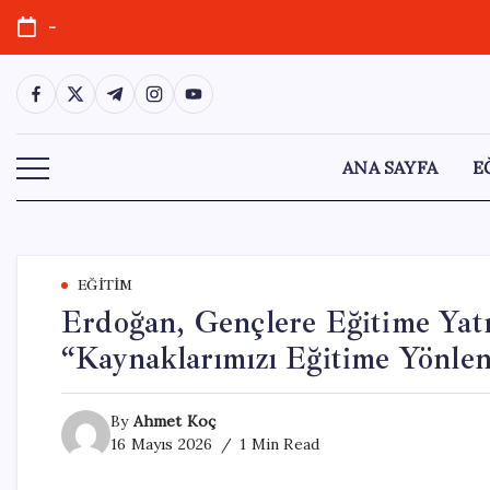
Skip
-
to
content
https://www.facebook.com/
https://twitter.com/
https://t.me/
https://www.instagram.com/
https://youtube.com/
ANA SAYFA
E
EĞITIM
Erdoğan, Gençlere Eğitime Yat
“Kaynaklarımızı Eğitime Yönlen
By
Ahmet Koç
16 Mayıs 2026
1 Min Read