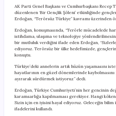
AK Parti Genel Başkanı ve Cumhurbaşkanı Recep Ta
düzenlenen ‘Bir Gençlik Şöleni’ etkinliğinde gençle
Erdoğan, “Terörsüz Türkiye” kavramı üzerinden ön
Erdoğan, konuşmasında, “Terörle mücadelede harca
istihdama, ulaşıma ve teknolojiye yönlendirilmesi
bir mutluluk verdiğini ifade eden Erdoğan, “Sizlerle
ediyoruz. Terörsüz bir ülke hedefimizde, gençlerim
konuştu.
Türkiye’deki annelerin artık hüzün yaşamasını iste
hayatlarının en güzel dönemlerinde kaybolmasını 
ayırarak sürdürmek istiyoruz” dedi.
Erdoğan, Türkiye Cumhuriyeti’nin her gencinin de
karamsarlığa kapılmaması gerekiyor. Hangi kökenden
Sizin için en iyisini hayal ediyoruz. Geleceğin bilim 
ifadelerini kullandı.