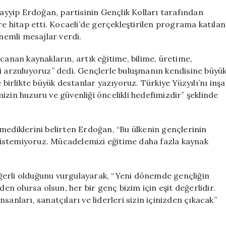
Çağrısında
yyip Erdoğan, partisinin Gençlik Kolları tarafından
Bulundu:
re hitap etti. Kocaeli’de gerçekleştirilen programa katılan
“Kaynaklarımızı
emli mesajlar verdi.
Eğitime
Yönlendirelim”
nan kaynakların, artık eğitime, bilime, üretime,
için
ni arzuluyoruz” dedi. Gençlerle buluşmanın kendisine büyü
 birlikte büyük destanlar yazıyoruz. Türkiye Yüzyılı’nı inşa
izin huzuru ve güvenliği öncelikli hedefimizdir” şeklinde
mediklerini belirten Erdoğan, “Bu ülkenin gençlerinin
istemiyoruz. Mücadelemizi eğitime daha fazla kaynak
ğerli olduğunu vurgulayarak, “Yeni dönemde gençliğin
 olursa olsun, her bir genç bizim için eşit değerlidir.
insanları, sanatçıları ve liderleri sizin içinizden çıkacak”