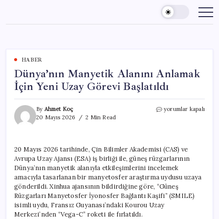
Skip
to
content
HABER
Dünya’nın Manyetik Alanını Anlamak
İçin Yeni Uzay Görevi Başlatıldı
Dünya’nın
By
Ahmet Koç
yorumlar kapalı
Manyetik
20 Mayıs 2026
2 Min Read
Alanını
Anlamak
İçin
20 Mayıs 2026 tarihinde, Çin Bilimler Akademisi (CAS) ve
Yeni
Avrupa Uzay Ajansı (ESA) iş birliği ile, güneş rüzgarlarının
Uzay
Görevi
Dünya’nın manyetik alanıyla etkileşimlerini incelemek
Başlatıldı
amacıyla tasarlanan bir manyetosfer araştırma uydusu uzaya
için
gönderildi. Xinhua ajansının bildirdiğine göre, “Güneş
Rüzgarları Manyetosfer İyonosfer Bağlantı Kaşifi” (SMILE)
isimli uydu, Fransız Guyanası’ndaki Kourou Uzay
Merkezi’nden “Vega-C” roketi ile fırlatıldı.