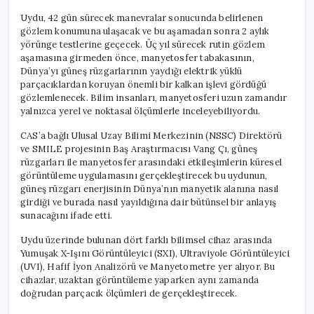
Uydu, 42 gün sürecek manevralar sonucunda belirlenen
gözlem konumuna ulaşacak ve bu aşamadan sonra 2 aylık
yörünge testlerine geçecek. Üç yıl sürecek rutin gözlem
aşamasına girmeden önce, manyetosfer tabakasının,
Dünya’yı güneş rüzgarlarının yaydığı elektrik yüklü
parçacıklardan koruyan önemli bir kalkan işlevi gördüğü
gözlemlenecek. Bilim insanları, manyetosferi uzun zamandır
yalnızca yerel ve noktasal ölçümlerle inceleyebiliyordu.
CAS’a bağlı Ulusal Uzay Bilimi Merkezinin (NSSC) Direktörü
ve SMILE projesinin Baş Araştırmacısı Vang Çı, güneş
rüzgarları ile manyetosfer arasındaki etkileşimlerin küresel
görüntüleme uygulamasını gerçekleştirecek bu uydunun,
güneş rüzgarı enerjisinin Dünya’nın manyetik alanına nasıl
girdiği ve burada nasıl yayıldığına dair bütünsel bir anlayış
sunacağını ifade etti.
Uydu üzerinde bulunan dört farklı bilimsel cihaz arasında
Yumuşak X-Işını Görüntüleyici (SXI), Ultraviyole Görüntüleyici
(UVI), Hafif İyon Analizörü ve Manyetometre yer alıyor. Bu
cihazlar, uzaktan görüntüleme yaparken aynı zamanda
doğrudan parçacık ölçümleri de gerçekleştirecek.