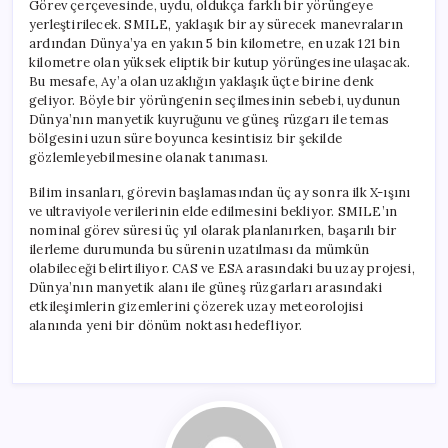
Görev çerçevesinde, uydu, oldukça farklı bir yörüngeye
yerleştirilecek. SMILE, yaklaşık bir ay sürecek manevraların
ardından Dünya’ya en yakın 5 bin kilometre, en uzak 121 bin
kilometre olan yüksek eliptik bir kutup yörüngesine ulaşacak.
Bu mesafe, Ay’a olan uzaklığın yaklaşık üçte birine denk
geliyor. Böyle bir yörüngenin seçilmesinin sebebi, uydunun
Dünya’nın manyetik kuyruğunu ve güneş rüzgarı ile temas
bölgesini uzun süre boyunca kesintisiz bir şekilde
gözlemleyebilmesine olanak tanıması.
Bilim insanları, görevin başlamasından üç ay sonra ilk X-ışını
ve ultraviyole verilerinin elde edilmesini bekliyor. SMILE’ın
nominal görev süresi üç yıl olarak planlanırken, başarılı bir
ilerleme durumunda bu sürenin uzatılması da mümkün
olabileceği belirtiliyor. CAS ve ESA arasındaki bu uzay projesi,
Dünya’nın manyetik alanı ile güneş rüzgarları arasındaki
etkileşimlerin gizemlerini çözerek uzay meteorolojisi
alanında yeni bir dönüm noktası hedefliyor.