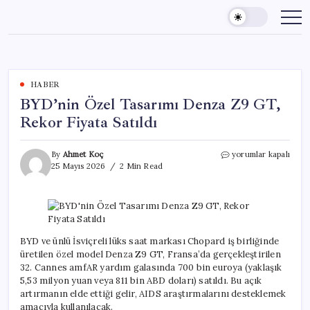
Skip
to
content
HABER
BYD’nin Özel Tasarımı Denza Z9 GT,
Rekor Fiyata Satıldı
BYD’nin
By
Ahmet Koç
yorumlar kapalı
Özel
25 Mayıs 2026
2 Min Read
Tasarımı
Denza
Z9
GT,
Rekor
Fiyata
BYD ve ünlü İsviçreli lüks saat markası Chopard iş birliğinde
Satıldı
üretilen özel model Denza Z9 GT, Fransa’da gerçekleştirilen
için
32. Cannes amfAR yardım galasında 700 bin euroya (yaklaşık
5,53 milyon yuan veya 811 bin ABD doları) satıldı. Bu açık
artırmanın elde ettiği gelir, AIDS araştırmalarını desteklemek
amacıyla kullanılacak.