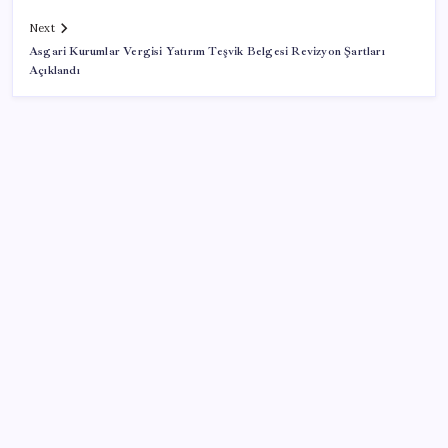
Next
Asgari Kurumlar Vergisi Yatırım Teşvik Belgesi Revizyon Şartları
Açıklandı
SON YAZILAR
Yapay zekayı kandıran korsan, 14 şirketin sistemine
sızdı
Dünya Altın Konseyi’nden kritik rapor: Altın
piyasasında kısa vadede ne olacak?
Takipteki ihtiyaç kredi oranı dokuz yılın zirvesinde