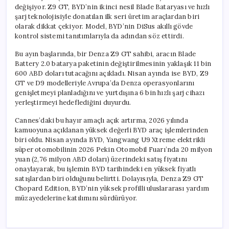
değişiyor. Z9 GT, BYD’nin ikinci nesil Blade Bataryası ve hızlı
şarj teknolojisiyle donatılan ilk seri üretim araçlardan biri
olarak dikkat çekiyor. Model, BYD’nin DiSus akıllı gövde
kontrol sistemi tanıtımlarıyla da adından söz ettirdi.
Bu ayın başlarında, bir Denza Z9 GT sahibi, aracın Blade
Battery 2.0 batarya paketinin değiştirilmesinin yaklaşık 11 bin
600 ABD doları tutacağını açıkladı. Nisan ayında ise BYD, Z9
GT ve D9 modelleriyle Avrupa’da Denza operasyonlarını
genişletmeyi planladığını ve yurtdışına 6 bin hızlı şarj cihazı
yerleştirmeyi hedeflediğini duyurdu.
Cannes’daki bu hayır amaçlı açık artırma, 2026 yılında
kamuoyuna açıklanan yüksek değerli BYD araç işlemlerinden
biri oldu. Nisan ayında BYD, Yangwang U9 Xtreme elektrikli
süper otomobilinin 2026 Pekin Otomobil Fuarı’nda 20 milyon
yuan (2,76 milyon ABD doları) üzerindeki satış fiyatını
onaylayarak, bu işlemin BYD tarihindeki en yüksek fiyatlı
satışlardan biri olduğunu belirtti. Dolayısıyla, Denza Z9 GT
Chopard Edition, BYD’nin yüksek profilli uluslararası yardım
müzayedelerine katılımını sürdürüyor.