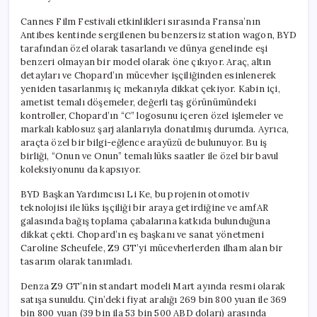
Cannes Film Festivali etkinlikleri sırasında Fransa’nın
Antibes kentinde sergilenen bu benzersiz station wagon, BYD
tarafından özel olarak tasarlandı ve dünya genelinde eşi
benzeri olmayan bir model olarak öne çıkıyor. Araç, altın
detayları ve Chopard’ın mücevher işçiliğinden esinlenerek
yeniden tasarlanmış iç mekanıyla dikkat çekiyor. Kabin içi,
ametist temalı döşemeler, değerli taş görünümündeki
kontroller, Chopard’ın “C” logosunu içeren özel işlemeler ve
markalı kablosuz şarj alanlarıyla donatılmış durumda. Ayrıca,
araçta özel bir bilgi-eğlence arayüzü de bulunuyor. Bu iş
birliği, “Onun ve Onun” temalı lüks saatler ile özel bir bavul
koleksiyonunu da kapsıyor.
BYD Başkan Yardımcısı Li Ke, bu projenin otomotiv
teknolojisi ile lüks işçiliği bir araya getirdiğine ve amfAR
galasında bağış toplama çabalarına katkıda bulunduğuna
dikkat çekti. Chopard’ın eş başkanı ve sanat yönetmeni
Caroline Scheufele, Z9 GT’yi mücevherlerden ilham alan bir
tasarım olarak tanımladı.
Denza Z9 GT’nin standart modeli Mart ayında resmi olarak
satışa sunuldu. Çin’deki fiyat aralığı 269 bin 800 yuan ile 369
bin 800 yuan (39 bin ila 53 bin 500 ABD doları) arasında