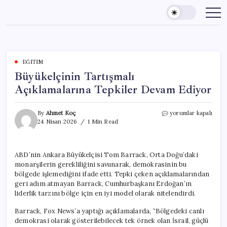
Skip
to
content
EĞITIM
Büyükelçinin Tartışmalı
Açıklamalarına Tepkiler Devam Ediyor
Büyükelçinin
By
Ahmet Koç
yorumlar kapalı
Tartışmalı
24 Nisan 2026
1 Min Read
Açıklamalarına
Tepkiler
Devam
ABD’nin Ankara Büyükelçisi Tom Barrack, Orta Doğu’daki
Ediyor
monarşilerin gerekliliğini savunarak, demokrasinin bu
için
bölgede işlemediğini ifade etti. Tepki çeken açıklamalarından
geri adım atmayan Barrack, Cumhurbaşkanı Erdoğan’ın
liderlik tarzını bölge için en iyi model olarak nitelendirdi.
Barrack, Fox News’a yaptığı açıklamalarda, “Bölgedeki canlı
demokrasi olarak gösterilebilecek tek örnek olan İsrail, güçlü