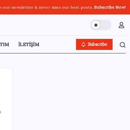
o our newsletter & never miss our best posts.
Subscribe Now!
TIM
İLETİŞİM
Subscribe
SON YAZILAR
ı
Trump: İran ile müzakere sessizce yürüyor