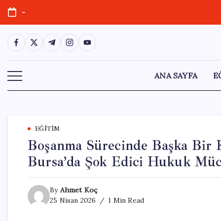
Skip
-
to
content
https://www.facebook.com/
https://twitter.com/
https://t.me/
https://www.instagram.com/
https://youtube.com/
ANA SAYFA
E
EĞITIM
Boşanma Sürecinde Başka Bir 
Bursa’da Şok Edici Hukuk Müc
By
Ahmet Koç
25 Nisan 2026
1 Min Read