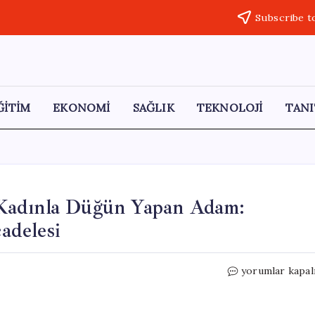
Subscribe t
ĞİTİM
EKONOMİ
SAĞLIK
TEKNOLOJİ
TANI
Kadınla Düğün Yapan Adam:
adelesi
Boşanma
yorumlar kapal
Sürecinde
Başka
Bir