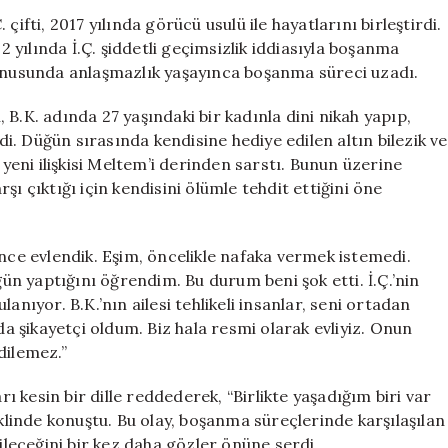
Kadınla
ifti, 2017 yılında görücü usulü ile hayatlarını birleştirdi.
Düğün
22 yılında İ.Ç. şiddetli geçimsizlik iddiasıyla boşanma
Yapan
konusunda anlaşmazlık yaşayınca boşanma süreci uzadı.
Adam:
Bursa’da
B.K. adında 27 yaşındaki bir kadınla dini nikah yapıp,
Şok
. Düğün sırasında kendisine hediye edilen altın bilezik ve
Edici
 yeni ilişkisi Meltem’i derinden sarstı. Bunun üzerine
Hukuk
ı çıktığı için kendisini ölümle tehdit ettiğini öne
Mücadelesi
için
önce evlendik. Eşim, öncelikle nafaka vermek istemedi.
n yaptığını öğrendim. Bu durum beni şok etti. İ.Ç.’nin
anıyor. B.K.’nın ailesi tehlikeli insanlar, seni ortadan
da şikayetçi oldum. Biz hala resmi olarak evliyiz. Onun
dilemez.”
rı kesin bir dille reddederek, “Birlikte yaşadığım biri var
inde konuştu. Bu olay, boşanma süreçlerinde karşılaşılan
bileceğini bir kez daha gözler önüne serdi.