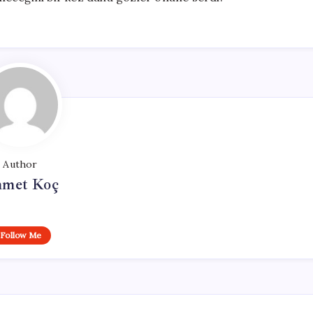
Author
met Koç
Follow Me