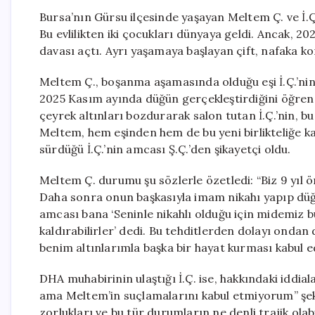
Bursa’nın Gürsu ilçesinde yaşayan Meltem Ç. ve İ.Ç. ç
Bu evlilikten iki çocukları dünyaya geldi. Ancak, 20
davası açtı. Ayrı yaşamaya başlayan çift, nafaka 
Meltem Ç., boşanma aşamasında olduğu eşi İ.Ç.’nin, 
2025 Kasım ayında düğün gerçekleştirdiğini öğrendi
çeyrek altınları bozdurarak salon tutan İ.Ç.’nin, bu
Meltem, hem eşinden hem de bu yeni birlikteliğe karş
sürdüğü İ.Ç.’nin amcası Ş.Ç.’den şikayetçi oldu.
Meltem Ç. durumu şu sözlerle özetledi: “Biz 9 yıl 
Daha sonra onun başkasıyla imam nikahı yapıp düğü
amcası bana ‘Seninle nikahlı olduğu için midemiz bul
kaldırabilirler’ dedi. Bu tehditlerden dolayı ondan 
benim altınlarımla başka bir hayat kurması kabul e
DHA muhabirinin ulaştığı İ.Ç. ise, hakkındaki iddiala
ama Meltem’in suçlamalarını kabul etmiyorum” şekl
zorlukları ve bu tür durumların ne denli trajik ola