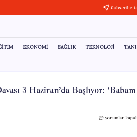
Subscribe t
ĞİTİM
EKONOMİ
SAĞLIK
TEKNOLOJİ
TANI
vası 3 Haziran’da Başlıyor: ‘Babam
Başak
yorumlar kapal
Gürkan
Arslan
Cinayet