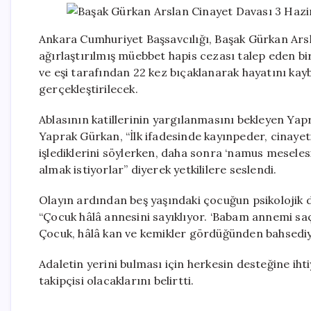
Ankara Cumhuriyet Başsavcılığı, Başak Gürkan Arsla
ağırlaştırılmış müebbet hapis cezası talep eden b
ve eşi tarafından 22 kez bıçaklanarak hayatını ka
gerçekleştirilecek.
Ablasının katillerinin yargılanmasını bekleyen Ya
Yaprak Gürkan, “İlk ifadesinde kayınpeder, cinaye
işlediklerini söylerken, daha sonra ‘namus meselesi’
almak istiyorlar” diyerek yetkililere seslendi.
Olayın ardından beş yaşındaki çocuğun psikolojik
“Çocuk hâlâ annesini sayıklıyor. ‘Babam annemi sa
Çocuk, hâlâ kan ve kemikler gördüğünden bahsediy
Adaletin yerini bulması için herkesin desteğine ih
takipçisi olacaklarını belirtti.