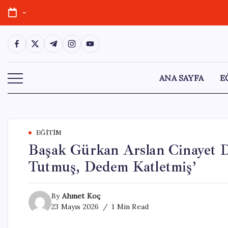
Skip
-
to
content
https://www.facebook.com/
https://twitter.com/
https://t.me/
https://www.instagram.com/
https://youtube.com/
ANA SAYFA
E
EĞITIM
Başak Gürkan Arslan Cinayet Da
Tutmuş, Dedem Katletmiş’
By
Ahmet Koç
23 Mayıs 2026
1 Min Read