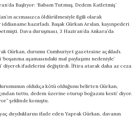
Davası
3
n’ın acımasızca öldürülmesiyle ilgili olarak
Haziran’da
ir iddianame hazırladı. Başak Gürkan Arslan, kayınpederi
Başlıyor:
ybetmişti. Dava duruşması, 3 Haziran’da Ankara’da
‘Babam
Tutmuş,
Dedem
Katletmiş’
prak Gürkan, durumu Cumhuriyet gazetesine açıkladı.
için
ti ‘boşanma aşamasındaki mal paylaşımı nedeniyle’
 diyerek ifadelerini değiştirdi. İftira atarak daha az ceza
 durumunun oldukça kötü olduğunu belirten Gürkan,
çından tuttu, dedem üzerine oturup boğazını kesti’ diyor.
or” şeklinde konuştu.
tiyaç duyduklarını ifade eden Yaprak Gürkan, davanın