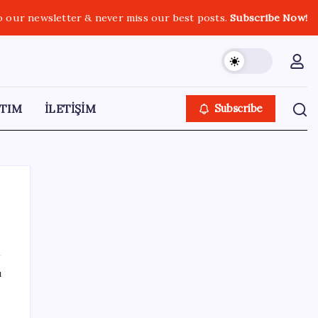
o our newsletter & never miss our best posts.
Subscribe Now!
TIM
İLETİŞİM
Subscribe
SON YAZILAR
ı
Artık çalışan primi tazminata yansıyacak