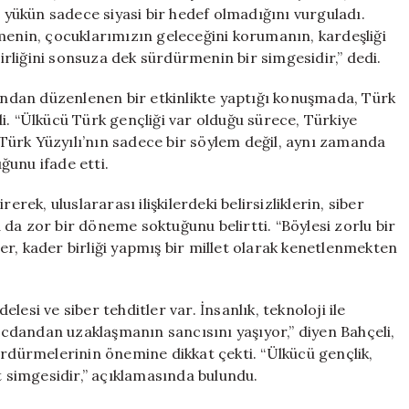
Artıyor
u yükün sadece siyasi bir hedef olmadığını vurguladı.
için
menin, çocuklarımızın geleceğini korumanın, kardeşliği
birliğini sonsuza dek sürdürmenin bir simgesidir,” dedi.
fından düzenlenen bir etkinlikte yaptığı konuşmada, Türk
i. “Ülkücü Türk gençliği var olduğu sürece, Türkiye
, Türk Yüzyılı’nın sadece bir söylem değil, aynı zamanda
uğunu ifade etti.
k, uluslararası ilişkilerdeki belirsizliklerin, siber
ha da zor bir döneme soktuğunu belirtti. “Böylesi zorlu bir
r, kader birliği yapmış bir millet olarak kenetlenmekten
esi ve siber tehditler var. İnsanlık, teknoloji ile
cdandan uzaklaşmanın sancısını yaşıyor,” diyen Bahçeli,
ürdürmelerinin önemine dikkat çekti. “Ülkücü gençlik,
t simgesidir,” açıklamasında bulundu.