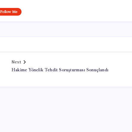
Follow Me
Next
Hakime Yönelik Tehdit Soruşturması Sonuçlandı
Office Lisans Satın Al