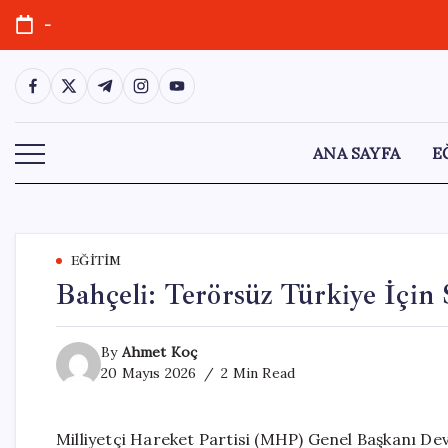
Skip
-
to
content
https://www.facebook.com/
https://twitter.com/
https://t.me/
https://www.instagram.com/
https://youtube.com/
ANA SAYFA
E
EĞITIM
Bahçeli: Terörsüz Türkiye İçin
By
Ahmet Koç
20 Mayıs 2026
2 Min Read
Milliyetçi Hareket Partisi (MHP) Genel Başkanı Dev