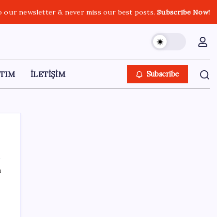
o our newsletter & never miss our best posts.
Subscribe Now!
TIM
İLETİŞİM
Subscribe
ı
SON YAZILAR
Artık çalışan primi tazminata yansıyacak
mız