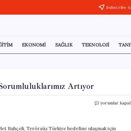
Subscribe t
ĞİTİM
EKONOMİ
SAĞLIK
TEKNOLOJİ
TANI
 Sorumluluklarımız Artıyor
Bahçeli:
yorumlar kapal
Terörsüz
Türkiye
İçin
Sorumlulukları
let Bahçeli, Terörsüz Türkiye hedefine ulaşmak için