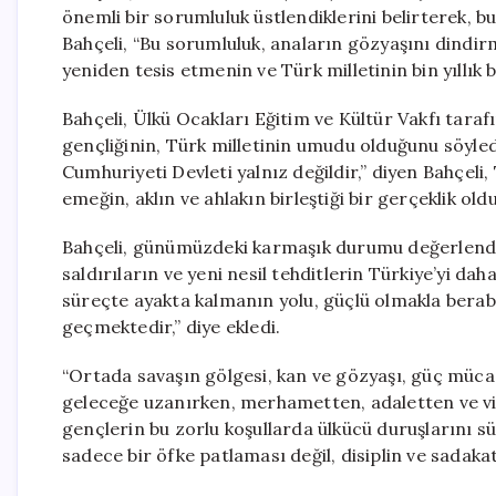
önemli bir sorumluluk üstlendiklerini belirterek, b
Bahçeli, “Bu sorumluluk, anaların gözyaşını dindir
yeniden tesis etmenin ve Türk milletinin bin yıllık 
Bahçeli, Ülkü Ocakları Eğitim ve Kültür Vakfı tara
gençliğinin, Türk milletinin umudu olduğunu söyled
Cumhuriyeti Devleti yalnız değildir,” diyen Bahçeli
emeğin, aklın ve ahlakın birleştiği bir gerçeklik old
Bahçeli, günümüzdeki karmaşık durumu değerlendirere
saldırıların ve yeni nesil tehditlerin Türkiye’yi da
süreçte ayakta kalmanın yolu, güçlü olmakla berabe
geçmektedir,” diye ekledi.
“Ortada savaşın gölgesi, kan ve gözyaşı, güç mücadel
geleceğe uzanırken, merhametten, adaletten ve vi
gençlerin bu zorlu koşullarda ülkücü duruşlarını s
sadece bir öfke patlaması değil, disiplin ve sadaka