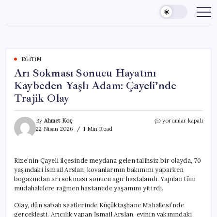
Skip
to
content
EĞITIM
Arı Sokması Sonucu Hayatını
Kaybeden Yaşlı Adam: Çayeli’nde
Trajik Olay
Arı
By
Ahmet Koç
yorumlar kapalı
Sokması
22 Nisan 2026
1 Min Read
Sonucu
Hayatını
Kaybeden
Rize’nin Çayeli ilçesinde meydana gelen talihsiz bir olayda, 70
Yaşlı
yaşındaki İsmail Arslan, kovanlarının bakımını yaparken
Adam:
Çayeli’nde
boğazından arı sokması sonucu ağır hastalandı. Yapılan tüm
Trajik
müdahalelere rağmen hastanede yaşamını yitirdi.
Olay
için
Olay, dün sabah saatlerinde Küçüktaşhane Mahallesi’nde
gerçekleşti. Arıcılık yapan İsmail Arslan, evinin yakınındaki