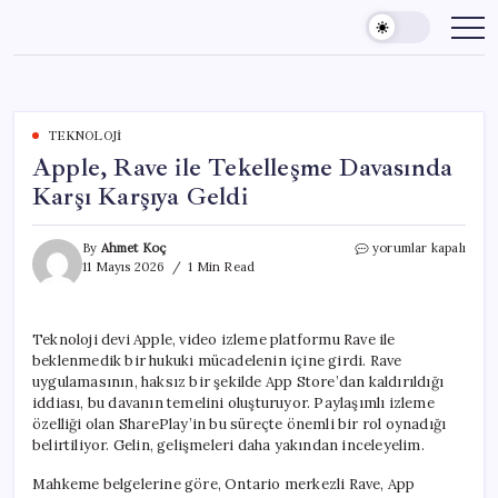
Skip
to
content
TEKNOLOJI
Apple, Rave ile Tekelleşme Davasında
Karşı Karşıya Geldi
Apple,
By
Ahmet Koç
yorumlar kapalı
Rave
11 Mayıs 2026
1 Min Read
ile
Tekelleşme
Davasında
Teknoloji devi Apple, video izleme platformu Rave ile
Karşı
beklenmedik bir hukuki mücadelenin içine girdi. Rave
Karşıya
Geldi
uygulamasının, haksız bir şekilde App Store’dan kaldırıldığı
için
iddiası, bu davanın temelini oluşturuyor. Paylaşımlı izleme
özelliği olan SharePlay’in bu süreçte önemli bir rol oynadığı
belirtiliyor. Gelin, gelişmeleri daha yakından inceleyelim.
Mahkeme belgelerine göre, Ontario merkezli Rave, App