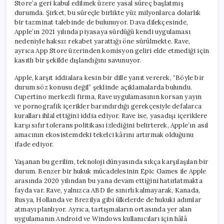
Store’a geri kabul edilmek üzere yasal süreç başlatmış
durumda. Şirket, bu süreçle birlikte yüz milyonlarca dolarlık
bir tazminat talebinde de bulunuyor. Dava dilekçesinde,
Apple’ın 2021 yılında piyasaya sürdüğü kendi uygulaması
nedeniyle haksız rekabet yarattığı öne sürülmekte. Rave,
ayrıca App Store üzerinden komisyon geliri elde etmediği için
kasıtlı bir şekilde dışlandığını savunuyor.
Apple, karşıt iddialara kesin bir dille yanıt vererek, “Böyle bir
durum söz konusu değil” şeklinde açıklamalarda bulundu.
Cupertino merkezli firma, Rave uygulamasının korsan yayın
ve pornografik içerikler barındırdığı gerekçesiyle defalarca
kuralları ihlal ettiğini iddia ediyor. Rave ise, yasadışı içeriklere
karşı sıfır tolerans politikası izlediğini belirterek, Apple’ın asıl
amacının ekosistemdeki tekelci kârını artırmak olduğunu
ifade ediyor.
Yaşanan bu gerilim, teknoloji dünyasında sıkça karşılaşılan bir
durum. Benzer bir hukuk mücadelesinin Epic Games ile Apple
arasında 2020 yılından bu yana devam ettiğini hatırlatmakta
fayda var. Rave, yalnızca ABD ile sınırlı kalmayarak, Kanada,
Rusya, Hollanda ve Brezilya gibi ülkelerde de hukuki adımlar
atmayı planlıyor. Ayrıca, tartışmaların ortasında yer alan
uygulamanın Android ve Windows kullanıcıları için hâlâ