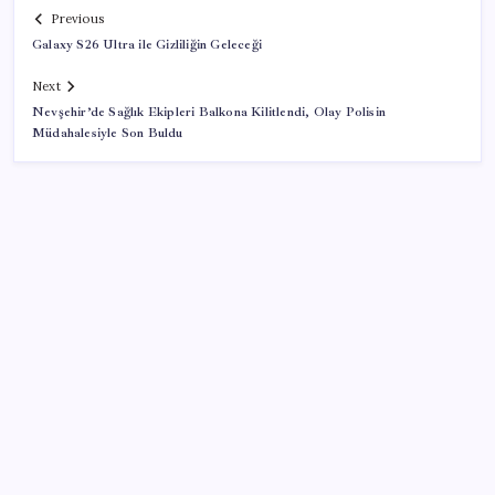
Previous
Galaxy S26 Ultra ile Gizliliğin Geleceği
Next
Nevşehir’de Sağlık Ekipleri Balkona Kilitlendi, Olay Polisin
Müdahalesiyle Son Buldu
SON YAZILAR
Artık çalışan primi tazminata yansıyacak
Porsche yöneticisinden Volkswagen’e maliyetleri
hızla düşürme çağrısı