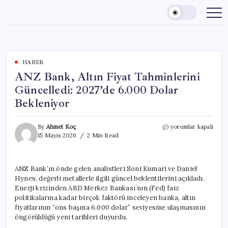
Skip
to
content
HABER
ANZ Bank, Altın Fiyat Tahminlerini
Güncelledi: 2027’de 6.000 Dolar
Bekleniyor
ANZ
By
Ahmet Koç
yorumlar kapalı
Bank,
15 Mayıs 2026
2 Min Read
Altın
Fiyat
Tahminlerini
ANZ Bank’ın önde gelen analistleri Soni Kumari ve Daniel
Güncelledi:
Hynes, değerli metallerle ilgili güncel beklentilerini açıkladı.
2027’de
6.000
Enerji krizinden ABD Merkez Bankası’nın (Fed) faiz
Dolar
politikalarına kadar birçok faktörü inceleyen banka, altın
Bekleniyor
fiyatlarının “ons başına 6.000 dolar” seviyesine ulaşmasının
için
öngörüldüğü yeni tarihleri duyurdu.