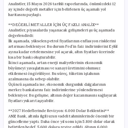
Analistler, 15 Mayıs 2026 tarihli raporlarında, önümüzdeki 12
ay içinde değerli metaller için belirlenen üç aşamalı yol
haritasını paylaştı.
**DEĞERLİ METALLER İÇİN ÜÇ FAZLI ANALİZ**
Analistler, piyasalarda yaşanacak gelişmeleri şu üç aşamada
değerlendirdi:
İlk aşamada, yükselen petrol fiyatlarının enflasyon risklerini
artırması bekleniyor. Bu durum Fed’in faiz indirimlerini Eylül
ayına kadar ertelemesine yol açarak, altın fiyatları üzerinde
kısa bir baskı oluşturabilir.
İkinci aşamada, artan enerji maliyetlerinin ekonomik
büyümeyi yavaşlatması ve sanayi üretimini olumsuz
etkilemesi öngörülüyor. Bu süreç, tüketim iştahının
azalmasına da sebep olabilir.
Üçüncü aşamada ise, ekonomik durgunluk dalgalarının
merkez bankalarını faiz indirimlerine yönlendirmesi
bekleniyor. Bu gelişme, altının değer kazanmasını sağlayarak
fiyatları yukarı taşıyabilir.
**2027 Hedeflerinde Revizyon: 6.000 Dolar Beklentisi**
ANZ Bank, altınla ilgili uzun vadeli tahminlerinde önemli bir
güncelleme yaptı. Daha önce yıl sonu için 5.800 dolar olarak
belirtilen hedef, 5.600 dolara revize edildi. Altının 6.000