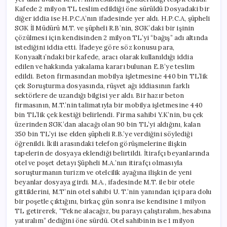
Kafede 2 milyon TL teslim edildiği öne sürüldü Dosyadaki bir
diğer iddia ise H.P.C.A’nın ifadesinde yer aldı. H.P.C.A, şüpheli
SGK İl Müdürü M.T. ve şüpheli R.B’nin, SGK’daki bir işinin
çözülmesi için kendisinden 2 milyon TL’yi “bağış” adı altında
istediğini iddia etti. İfadeye göre söz konusu para,
Konyaaltı’ndaki bir kafede, aracı olarak kullanıldığı iddia
edilen ve hakkında yakalama kararı bulunan E.B’ye teslim
edildi. Beton firmasından mobilya işletmesine 440 bin TL’lik
çek Soruşturma dosyasında, rüşvet ağı iddiasının farklı
sektörlere de uzandığı bilgisi yer aldı. Bir hazır beton
firmasının, M.T.’nin talimatıyla bir mobilya işletmesine 440
bin TL’lik çek kestiği belirlendi. Firma sahibi Y.K’nin, bu çek
üzerinden SGK’dan alacağı olan 90 bin TL’yi aldığını, kalan
350 bin TL’yi ise elden şüpheli R.B.’ye verdiğini söylediği
öğrenildi. İkili arasındaki telefon görüşmelerine ilişkin
tapelerin de dosyaya eklendiği belirtildi. İtirafçı beyanlarında
otel ve poşet detayı Şüpheli M.A.’nın itirafçı olmasıyla
soruşturmanın turizm ve otelcilik ayağına ilişkin de yeni
beyanlar dosyaya girdi. M.A., ifadesinde M.T. ile bir otele
gittiklerini, M.T’nin otel sahibi U. T.’nin yanından içi para dolu
bir poşetle çıktığını, birkaç gün sonra ise kendisine 1 milyon
TL getirerek, “Tekne alacağız, bu parayı çalıştıralım, hesabına
yatıralım” dediğini öne sürdü. Otel sahibinin ise 1 milyon