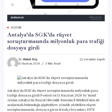
EĞITIM
Antalya’da SGK’da rüşvet
soruşturmasında milyonluk para trafiği
dosyaya girdi
Antalya’da
By
Ahmet Koç
yorumlar kapalı
SGK’da
11 Haziran 2026
3 Min Read
rüşvet
soruşturmasında
milyonluk
para
trafiği
dosyaya
Antalya’da SGK’da rüşvet soruşturmasında milyonluk para
girdi
trafiği dosyaya girdi Posted on 11 Haziran 2026 by Yusuf
için
Arslan Antalya’da Sosyal Güvenlik Kurumu İl Müdürü’nün de
aralarında bulunduğu şüphelilere yönelik yürütülen rüşvet
soruşturmasında, dosyaya giren itirafçı beyanları, HTS