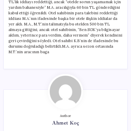
TL’lik iddiayı reddettiği, ancak “otelde sorun yaşamamak için
yardım bahanesiyle” M.A. aracılığıyla 60 bin TL gönderdiğini
kabul ettiği öğrenildi. Otel sahibinin para talebini reddettiği
iddiası M.A.’nın ifadesinde başka bir otele ilişkin iddialar da
yer aldı. M.A., M.T.’nin talimatıyla bu otelden 500 bin TL
almaya gittiğini, ancak otel sahibinin, “Ben SGK’ya bilgisayar
aldım, yeterince para verdim, daha vermem” diyerek kendisini
geri çevirdiğini söyledi. Otel sahibi K.B’nin de ifadesinde bu
durumu doğruladığı belirtildi.M.A. ayrıca sezon ortasında
M.T.’nin aracının baga
Author
Ahmet Koç