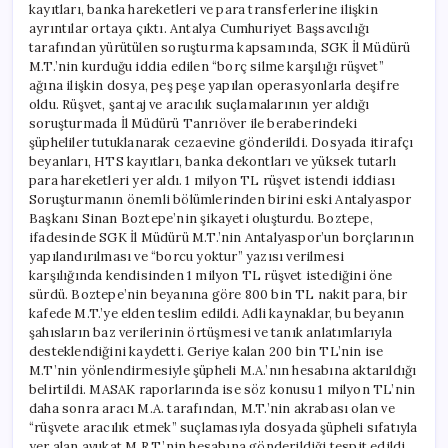
kayıtları, banka hareketleri ve para transferlerine ilişkin
ayrıntılar ortaya çıktı. Antalya Cumhuriyet Başsavcılığı
tarafından yürütülen soruşturma kapsamında, SGK İl Müdürü
M.T.’nin kurduğu iddia edilen “borç silme karşılığı rüşvet”
ağına ilişkin dosya, peş peşe yapılan operasyonlarla deşifre
oldu. Rüşvet, şantaj ve aracılık suçlamalarının yer aldığı
soruşturmada İl Müdürü Tanrıöver ile beraberindeki
şüpheliler tutuklanarak cezaevine gönderildi. Dosyada itirafçı
beyanları, HTS kayıtları, banka dekontları ve yüksek tutarlı
para hareketleri yer aldı. 1 milyon TL rüşvet istendi iddiası
Soruşturmanın önemli bölümlerinden birini eski Antalyaspor
Başkanı Sinan Boztepe’nin şikayeti oluşturdu. Boztepe,
ifadesinde SGK İl Müdürü M.T.’nin Antalyaspor’un borçlarının
yapılandırılması ve “borcu yoktur” yazısı verilmesi
karşılığında kendisinden 1 milyon TL rüşvet istediğini öne
sürdü. Boztepe’nin beyanına göre 800 bin TL nakit para, bir
kafede M.T.’ye elden teslim edildi. Adli kaynaklar, bu beyanın
şahısların baz verilerinin örtüşmesi ve tanık anlatımlarıyla
desteklendiğini kaydetti. Geriye kalan 200 bin TL’nin ise
M.T’nin yönlendirmesiyle şüpheli M.A.’nın hesabına aktarıldığı
belirtildi. MASAK raporlarında ise söz konusu 1 milyon TL’nin
daha sonra aracı M.A. tarafından, M.T.’nin akrabası olan ve
“rüşvete aracılık etmek” suçlamasıyla dosyada şüpheli sıfatıyla
yer alan avukat M.R.T.’nin hesabına gönderildiği tespit edildi.