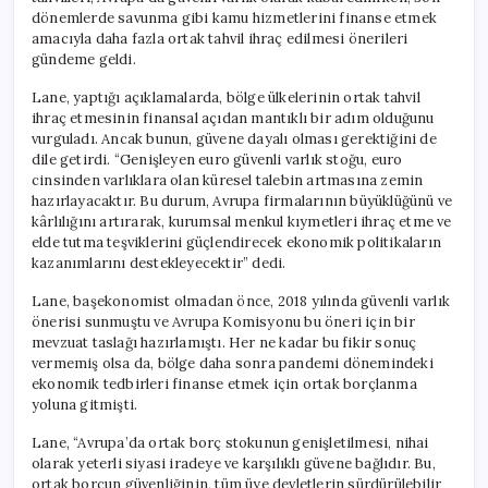
dönemlerde savunma gibi kamu hizmetlerini finanse etmek
amacıyla daha fazla ortak tahvil ihraç edilmesi önerileri
gündeme geldi.
Lane, yaptığı açıklamalarda, bölge ülkelerinin ortak tahvil
ihraç etmesinin finansal açıdan mantıklı bir adım olduğunu
vurguladı. Ancak bunun, güvene dayalı olması gerektiğini de
dile getirdi. “Genişleyen euro güvenli varlık stoğu, euro
cinsinden varlıklara olan küresel talebin artmasına zemin
hazırlayacaktır. Bu durum, Avrupa firmalarının büyüklüğünü ve
kârlılığını artırarak, kurumsal menkul kıymetleri ihraç etme ve
elde tutma teşviklerini güçlendirecek ekonomik politikaların
kazanımlarını destekleyecektir” dedi.
Lane, başekonomist olmadan önce, 2018 yılında güvenli varlık
önerisi sunmuştu ve Avrupa Komisyonu bu öneri için bir
mevzuat taslağı hazırlamıştı. Her ne kadar bu fikir sonuç
vermemiş olsa da, bölge daha sonra pandemi dönemindeki
ekonomik tedbirleri finanse etmek için ortak borçlanma
yoluna gitmişti.
Lane, “Avrupa’da ortak borç stokunun genişletilmesi, nihai
olarak yeterli siyasi iradeye ve karşılıklı güvene bağlıdır. Bu,
ortak borcun güvenliğinin, tüm üye devletlerin sürdürülebilir