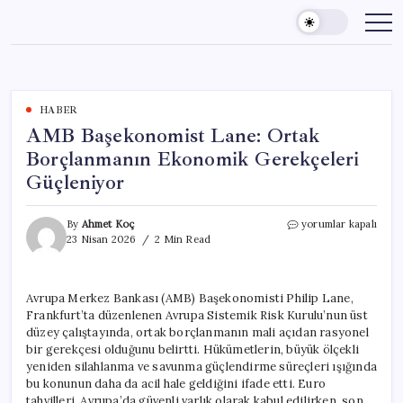
Skip
to
content
HABER
AMB Başekonomist Lane: Ortak
Borçlanmanın Ekonomik Gerekçeleri
Güçleniyor
AMB
By
Ahmet Koç
yorumlar kapalı
Başekonomist
23 Nisan 2026
2 Min Read
Lane:
Ortak
Borçlanmanın
Avrupa Merkez Bankası (AMB) Başekonomisti Philip Lane,
Ekonomik
Frankfurt’ta düzenlenen Avrupa Sistemik Risk Kurulu’nun üst
Gerekçeleri
Güçleniyor
düzey çalıştayında, ortak borçlanmanın mali açıdan rasyonel
için
bir gerekçesi olduğunu belirtti. Hükümetlerin, büyük ölçekli
yeniden silahlanma ve savunma güçlendirme süreçleri ışığında
bu konunun daha da acil hale geldiğini ifade etti. Euro
tahvilleri, Avrupa’da güvenli varlık olarak kabul edilirken, son