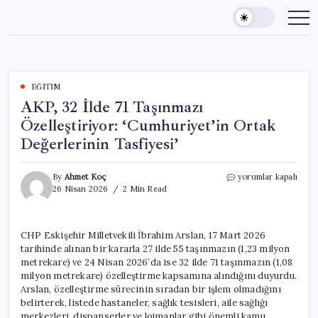
Skip
to
content
EĞITIM
AKP, 32 İlde 71 Taşınmazı
Özelleştiriyor: ‘Cumhuriyet’in Ortak
Değerlerinin Tasfiyesi’
AKP,
By
Ahmet Koç
yorumlar kapalı
32
26 Nisan 2026
2 Min Read
İlde
71
Taşınmazı
CHP Eskişehir Milletvekili İbrahim Arslan, 17 Mart 2026
Özelleştiriyor:
tarihinde alınan bir kararla 27 ilde 55 taşınmazın (1,23 milyon
‘Cumhuriyet’in
Ortak
metrekare) ve 24 Nisan 2026’da ise 32 ilde 71 taşınmazın (1,08
Değerlerinin
milyon metrekare) özelleştirme kapsamına alındığını duyurdu.
Tasfiyesi’
Arslan, özelleştirme sürecinin sıradan bir işlem olmadığını
için
belirterek, listede hastaneler, sağlık tesisleri, aile sağlığı
merkezleri, dispanserler ve lojmanlar gibi önemli kamu