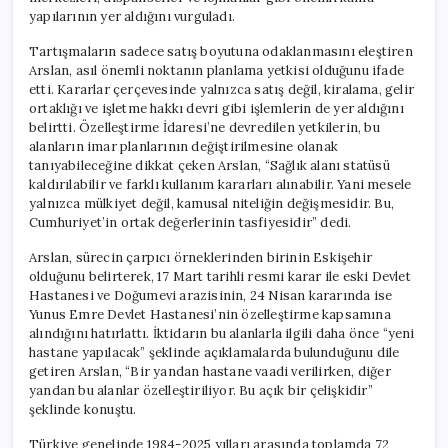
yapılarının yer aldığını vurguladı.
Tartışmaların sadece satış boyutuna odaklanmasını eleştiren
Arslan, asıl önemli noktanın planlama yetkisi olduğunu ifade
etti. Kararlar çerçevesinde yalnızca satış değil, kiralama, gelir
ortaklığı ve işletme hakkı devri gibi işlemlerin de yer aldığını
belirtti. Özelleştirme İdaresi’ne devredilen yetkilerin, bu
alanların imar planlarının değiştirilmesine olanak
tanıyabileceğine dikkat çeken Arslan, “Sağlık alanı statüsü
kaldırılabilir ve farklı kullanım kararları alınabilir. Yani mesele
yalnızca mülkiyet değil, kamusal niteliğin değişmesidir. Bu,
Cumhuriyet’in ortak değerlerinin tasfiyesidir” dedi.
Arslan, sürecin çarpıcı örneklerinden birinin Eskişehir
olduğunu belirterek, 17 Mart tarihli resmi karar ile eski Devlet
Hastanesi ve Doğumevi arazisinin, 24 Nisan kararında ise
Yunus Emre Devlet Hastanesi’nin özelleştirme kapsamına
alındığını hatırlattı. İktidarın bu alanlarla ilgili daha önce “yeni
hastane yapılacak” şeklinde açıklamalarda bulunduğunu dile
getiren Arslan, “Bir yandan hastane vaadi verilirken, diğer
yandan bu alanlar özelleştiriliyor. Bu açık bir çelişkidir”
şeklinde konuştu.
Türkiye genelinde 1984-2025 yılları arasında toplamda 72