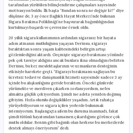
için
tarafından yürütülen bilinçlendirme çalışmaları sayesinde
motivasyon buldu. İlk başta “Bundan sonra ne değişir ki?” diye
düşünse de, 3 ay önce Sağlıklı Hayat Merkezi’nde bulunan
Sigara Bırakma Polikliniği’ne başvurarak bağımlılığından
kurtulmayı başardı ve çevresine örnek oldu.
20 yıllık sigara kullanımının ardından sigarasız bir hayata
adım atmanın mutluluğunu yaşayan Derinsu, sigarayı
bıraktıktan sonra yaşam kalitesindeki belirgin artışı
gözlemlediğini aktardı. Geçmişte sigarayı bırakması yönünde
pek çok tavsiye aldığını ancak bunlara ikna olmadığını belirten
Derinsu, bu kez meslektaşlarının ve uzmanların desteğinin
etkisiyle harekete geçti. “Sigarayı bırakmamı sağlayan bu
ücretsiz tedavi ve danışmanlık hizmeti sayesinde sadece 3 ay
içinde bu alışkanlığımı geride bıraktım. Önceki günlerde
yürümekte ve merdiven çıkarken zorlanıyordum, nefes
almakta güçlük çekiyordum. Şimdi ise adeta yeniden doğmuş
gibiyim. Hızla olumlu değişiklikler yaşadım. Artık rahatça
yürüyebiliyorum ve sigara içilen yerlerde bulunmak
istemiyorum. Başlangıçta ailem bu duruma inanmadı, fakat
şimdi tütünü hayatımdan tamamen çıkardığımı görünce çok
mutlu oldular. Benim gibi bağımlı olan herkese bu merkezlerde
destek almayı öneriyorum” dedi.