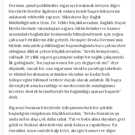
Derinsu, şimdi poliklinikte sigarayı bırakmak isteyen diğer
bireylerle birebir ilgilenerek onlara kendi başarı hikayesini
anlatarak rehberlik yapıyor. Yüksekova İlçe Sağlık
Müdürlüğü’nden Uzm. Dr. Vehbi Küçükkavradım, Sağlıklı Hayat
Merkezlerinde vatandaşları sigara, tütün ürünleri ve kanser
arasındaki bağlantılar konusunda bilinçlendirmek için yoğun
çaba sarf ettiklerini dile getirdi. Hemşire Sevda Derinsu’nun
tütünle mücadele polikliniğine başvurduğunda bazı çekinceleri
olduğuna dikkat çeken Küçükkavradım, “Sevda hemşiremiz,
yaklaşık 20 yıllık sigara geçmişine sahip bir sağlık çalışanıydı.
İlk geldiğinde, ‘Bu yaştan sonra bir şey değişecek mi?’ diye
düşündü. Ancak biz ona sigaranın vücutta yarattığı tahribatı
ve tütünü bırakmanın ardından vücudun ne kadar hızlı
iyileşeceğini bilimsel verilere dayalı olarak anlattık. İlk başta
dirençliydi ama kararlılığı ve merkezimizde sunduğumuz
ücretsiz destek hizmetleriyle bu bağımlılığı aşmayı başardı”
dedi.
Sigarayı bırakan bireylerde iyileşmenin hızlı bir şekilde
başladığını vurgulayan Küçükkavradım, “Sevda Hanım’ın şu
anda nefes alışı çok daha rahat. Tat ve koku alma duyuları geri
geldi ve fiziksel aktivitelerini artık kolayca yapabiliyor. En
önemlisi, uzun vadede kalp krizi, akciğer kanseri ve diğer