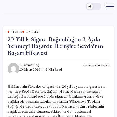
Skip
to
content
HABER
SAĞLIK
20 Yıllık Sigara Bağımlılığını 3 Ayda
Yenmeyi Başardı: Hemşire Sevda’nın
Başarı Hikayesi
20
By
Ahmet Koç
yorumlar kapalı
Yıllık
20 Mayıs 2026
2 Min Read
Sigara
Bağımlılığını
3
Hakkari’nin Yüksekova ilçesinde, 20 yıl boyunca sigara içen
Ayda
hemşire Sevda Derinsu, Sağlıklı Hayat Merkezi’nde uzman
Yenmeyi
Başardı:
desteği alarak sadece 3 ayda sigarayı bırakmayı başardı ve
Hemşire
sağlıklı bir yaşamın kapılarını araladı. Yüksekova Toplum
Sevda’nın
Sağlığı Merkezi’nde görev yapan Derinsu, tütün ürünlerinin
Başarı
sağlık üzerindeki olumsuz etkilerine dair toplumsal
Hikayesi
farkındalık yaratmak amacıyla İlçe Sağlık Müdürlüğü