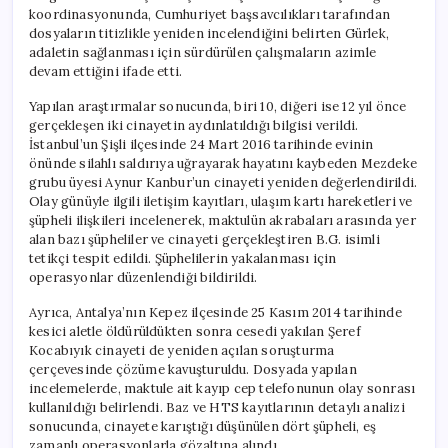
koordinasyonunda, Cumhuriyet başsavcılıkları tarafından
dosyaların titizlikle yeniden incelendiğini belirten Gürlek,
adaletin sağlanması için sürdürülen çalışmaların azimle
devam ettiğini ifade etti.
Yapılan araştırmalar sonucunda, biri 10, diğeri ise 12 yıl önce
gerçekleşen iki cinayetin aydınlatıldığı bilgisi verildi.
İstanbul’un Şişli ilçesinde 24 Mart 2016 tarihinde evinin
önünde silahlı saldırıya uğrayarak hayatını kaybeden Mezdeke
grubu üyesi Aynur Kanbur’un cinayeti yeniden değerlendirildi.
Olay günüyle ilgili iletişim kayıtları, ulaşım kartı hareketleri ve
şüpheli ilişkileri incelenerek, maktulün akrabaları arasında yer
alan bazı şüpheliler ve cinayeti gerçekleştiren B.G. isimli
tetikçi tespit edildi. Şüphelilerin yakalanması için
operasyonlar düzenlendiği bildirildi.
Ayrıca, Antalya’nın Kepez ilçesinde 25 Kasım 2014 tarihinde
kesici aletle öldürüldükten sonra cesedi yakılan Şeref
Kocabıyık cinayeti de yeniden açılan soruşturma
çerçevesinde çözüme kavuşturuldu. Dosyada yapılan
incelemelerde, maktule ait kayıp cep telefonunun olay sonrası
kullanıldığı belirlendi. Baz ve HTS kayıtlarının detaylı analizi
sonucunda, cinayete karıştığı düşünülen dört şüpheli, eş
zamanlı operasyonlarla gözaltına alındı.