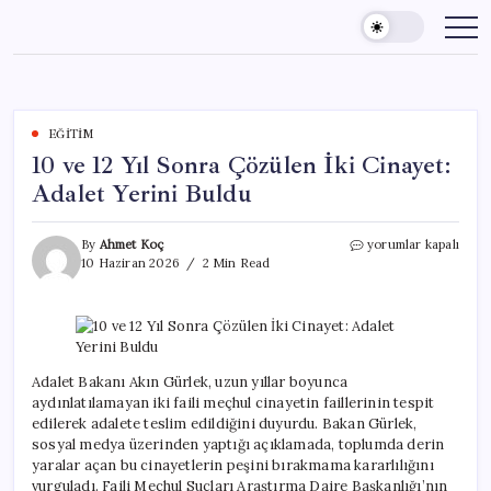
Skip
to
content
EĞITIM
10 ve 12 Yıl Sonra Çözülen İki Cinayet:
Adalet Yerini Buldu
10
By
Ahmet Koç
yorumlar kapalı
ve
10 Haziran 2026
2 Min Read
12
Yıl
Sonra
Çözülen
İki
Cinayet:
Adalet Bakanı Akın Gürlek, uzun yıllar boyunca
Adalet
aydınlatılamayan iki faili meçhul cinayetin faillerinin tespit
Yerini
edilerek adalete teslim edildiğini duyurdu. Bakan Gürlek,
Buldu
sosyal medya üzerinden yaptığı açıklamada, toplumda derin
için
yaralar açan bu cinayetlerin peşini bırakmama kararlılığını
vurguladı. Faili Meçhul Suçları Araştırma Daire Başkanlığı’nın